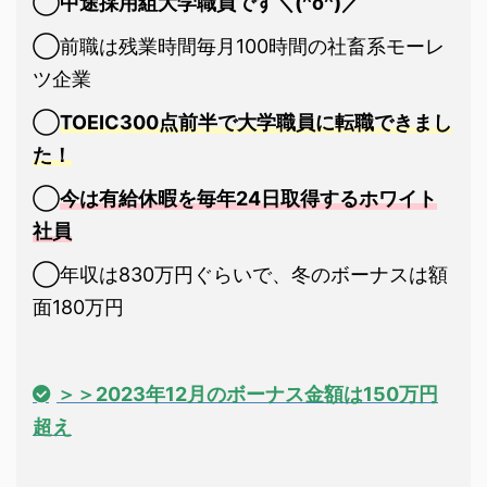
◯
中途採用組大学職員です＼(^o^)／
◯前職は残業時間毎月100時間の社畜系モーレ
ツ企業
◯
TOEIC300点前半で大学職員に転職できまし
た！
◯
今は有給休暇を毎年24日取得するホワイト
社員
◯年収は830万円ぐらいで、冬のボーナスは額
面180万円
＞＞2023年12月のボーナス金額は150万円
超え