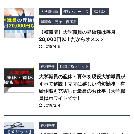
大学別情報
年収・ボーナス
福利厚生
退職金・定年・再雇用
【転職済】大学職員の昇給額は毎月
20,000円以上だからオススメ
2019/4/6
福利厚生
転職するメリット
大学職員の産休・育休を現役大学職員が
すべて解説！ママに嬉しい時短勤務・有
給休暇も充実した最高のお仕事【大学職
員はホワイトです】
2019/2/4
福利厚生