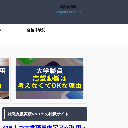
運営者情報
Corporation Data
ウ
合格体験記
転職支援実績No.1※の転職サイト
416人の大学職員内定者が利用＞