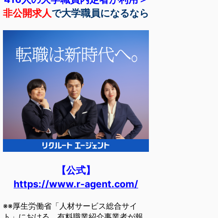
非公開求人
で大学職員になるなら
【公式】
https://www.r-agent.com/
※※厚生労働省「人材サービス総合サイ
ト」における、有料職業紹介事業者が報