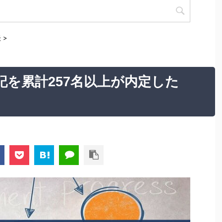
談
>
記を累計257名以上が内定した