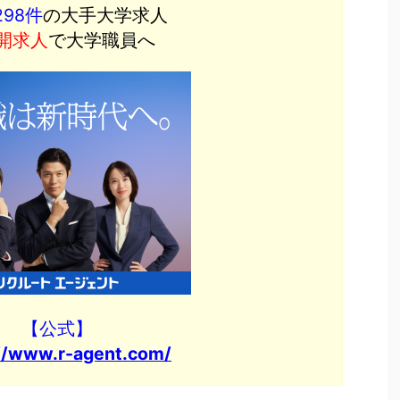
298件
の大手大学求人
開求人
で大学職員へ
【公式】
//www.r-agent.com/