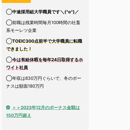
◯
中途採用組大学職員です＼(^o^)／
◯前職は残業時間毎月100時間の社畜
系モーレツ企業
◯
TOEIC300点前半で大学職員に転職
できました！
◯
今は有給休暇を毎年24日取得するホ
ワイト社員
◯年収は830万円ぐらいで、冬のボー
ナスは額面180万円
＞＞2023年12月のボーナス金額は
150万円超え