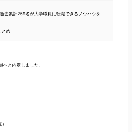
3名、過去累計259名が大学職員に転職できるノウハウを
まとめ
職員へと内定しました。
点）