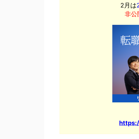
2月は
非公
https: