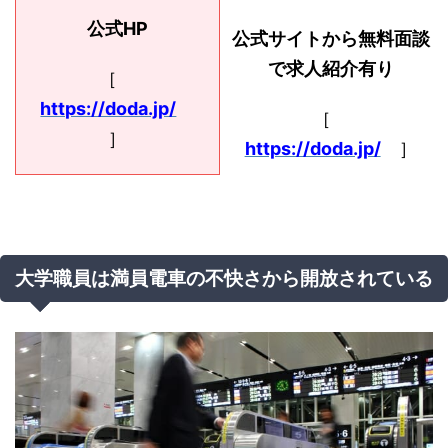
公式HP
公式サイトから無料面談
で求人紹介有り
［
https://doda.jp/
［
］
https://doda.jp/
］
大学職員は満員電車の不快さから開放されている