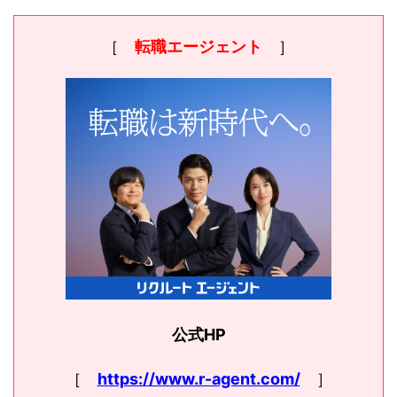
［
転職エージェント
］
公式HP
［
https://www.r-agent.com/
］