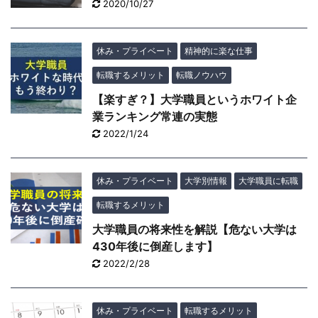
2020/10/27
休み・プライベート
精神的に楽な仕事
転職するメリット
転職ノウハウ
【楽すぎ？】大学職員というホワイト企
業ランキング常連の実態
2022/1/24
休み・プライベート
大学別情報
大学職員に転職
転職するメリット
大学職員の将来性を解説【危ない大学は
430年後に倒産します】
2022/2/28
休み・プライベート
転職するメリット