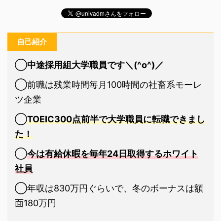
自己紹介
◯
中途採用組大学職員です＼(^o^)／
◯前職は残業時間毎月100時間の社畜系モーレ
ツ企業
◯
TOEIC300点前半で大学職員に転職できまし
た！
◯
今は有給休暇を毎年24日取得するホワイト
社員
◯年収は830万円ぐらいで、冬のボーナスは額
面180万円