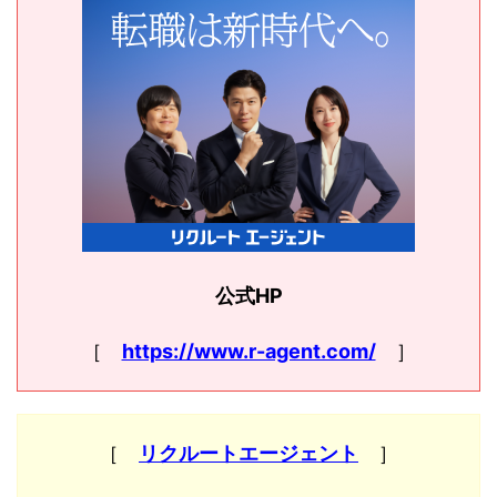
公式HP
［
https://www.r-agent.com/
］
［
リクルートエージェント
］