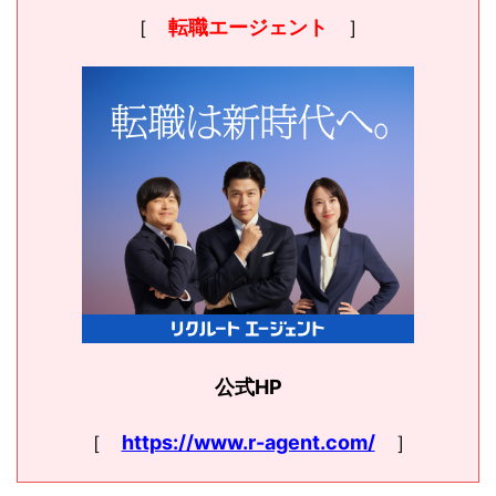
［
転職エージェント
］
公式HP
［
https://www.r-agent.com/
］