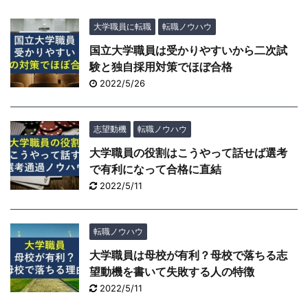
大学職員に転職
転職ノウハウ
国立大学職員は受かりやすいから二次試
験と独自採用対策でほぼ合格
2022/5/26
志望動機
転職ノウハウ
大学職員の役割はこうやって話せば選考
で有利になって合格に直結
2022/5/11
転職ノウハウ
大学職員は母校が有利？母校で落ちる志
望動機を書いて失敗する人の特徴
2022/5/11