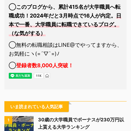
◯このブログから、累計415名が大学職員へ転
職成功！2024年だと3月時点で16人が内定。
日
本で一番、大学職員に転職できているブログ。
（な気がする）
◯無料の転職相談はLINE@でやってますから、
お気軽にヽ(=´▽`=)ﾉ
◯
登録者数8,000人突破！
いま読まれている人気記事
30歳の大学職員でボーナスが230万円以
1
上貰える大学ランキング