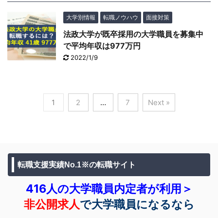
大学別情報
転職ノウハウ
面接対策
法政大学が既卒採用の大学職員を募集中
で平均年収は977万円
2022/1/9
1
2
…
7
Next »
転職支援実績No.1※の転職サイト
416人の大学職員内定者が利用＞
非公開求人
で大学職員になるなら