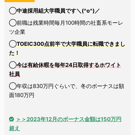
◯
中途採用組大学職員です＼(^o^)／
◯前職は残業時間毎月100時間の社畜系モーレ
ツ企業
◯
TOEIC300点前半で大学職員に転職できまし
た！
◯
今は有給休暇を毎年24日取得するホワイト
社員
◯年収は830万円ぐらいで、冬のボーナスは額
面180万円
＞＞2023年12月のボーナス金額は150万円
超え