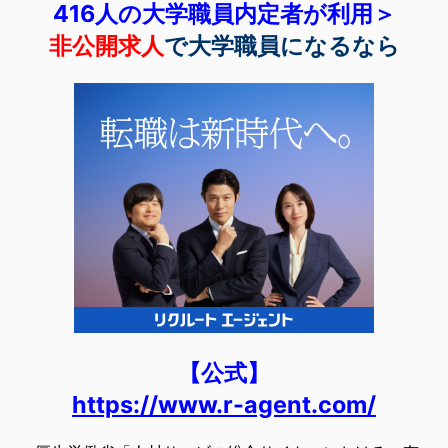
416人の大学職員内定者が利用＞
非公開求人
で大学職員になるなら
【公式】
https://www.r-agent.com/