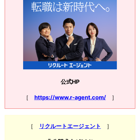
公式HP
［
https://www.r-agent.com/
］
［
リクルートエージェント
］