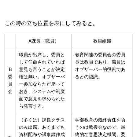
この時の立ち位置を表にしてみると。
A課長（職員）
教員組織
職員が出席し、委員と
教育関連の委員会の委員
して任命されていれば
長は教員であり、職員は
B
意見も言うことが決定
オブザーバー的役割であ
委
権は無い。オブザーバ
るとの認識。
員
ー参加ならただ座って
会
おき、システムや制度
面で意見を求められた
ら発言する。
（多くは）課長クラス
学部教育の最終責任を負
のみ出席。あくまでも
うのは教授会なので、最
資料配布や議事録作成
終的な意思決定機関。委