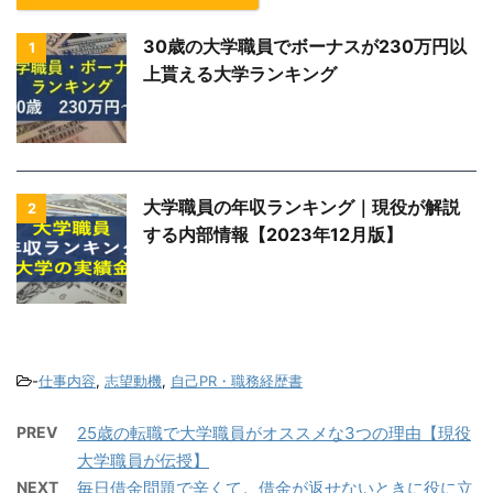
30歳の大学職員でボーナスが230万円以
1
上貰える大学ランキング
大学職員の年収ランキング｜現役が解説
2
する内部情報【2023年12月版】
-
仕事内容
,
志望動機
,
自己PR・職務経歴書
PREV
25歳の転職で大学職員がオススメな3つの理由【現役
大学職員が伝授】
NEXT
毎日借金問題で辛くて。借金が返せないときに役に立