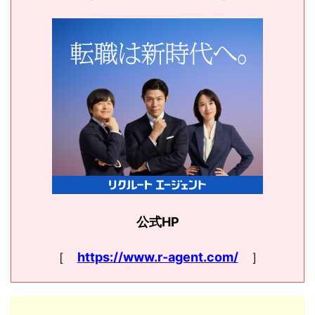
公式HP
［
https://www.r-agent.com/
］