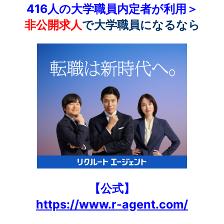
416人の大学職員内定者が利用＞
非公開求人
で大学職員になるなら
【公式】
https://www.r-agent.com/