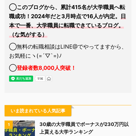
◯このブログから、累計415名が大学職員へ転
職成功！2024年だと3月時点で16人が内定。
日
本で一番、大学職員に転職できているブログ。
（な気がする）
◯無料の転職相談はLINE@でやってますから、
お気軽にヽ(=´▽`=)ﾉ
◯
登録者数8,000人突破！
いま読まれている人気記事
30歳の大学職員でボーナスが230万円以
1
上貰える大学ランキング