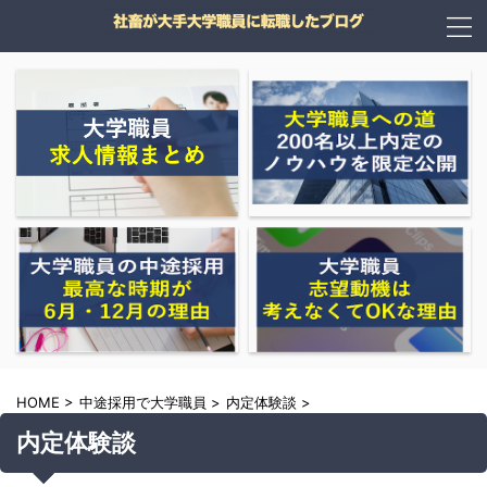
HOME
>
中途採用で大学職員
>
内定体験談
>
内定体験談