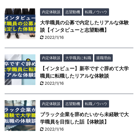
内定体験談
志望動機
転職ノウハウ
大学職員の公募で内定したリアルな体験
談【インタビューと志望動機】
2022/1/16
内定体験談
大学職員に転職
退職理由
【インタビュー】新卒ですぐ辞めて大学
職員に転職したリアルな体験談
2022/1/16
内定体験談
志望動機
転職ノウハウ
ブラック企業を辞めたいから未経験で大
学職員を目指した話【体験談】
2022/1/16