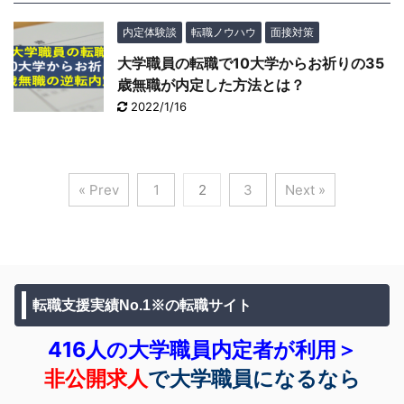
内定体験談
転職ノウハウ
面接対策
大学職員の転職で10大学からお祈りの35
歳無職が内定した方法とは？
2022/1/16
« Prev
1
2
3
Next »
転職支援実績No.1※の転職サイト
416人の大学職員内定者が利用＞
非公開求人
で大学職員になるなら