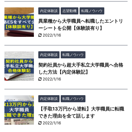
内定体験談
志望動機
転職ノウハウ
異業種から大学職員へ転職したエントリ
ーシートを公開【体験談有り】
2022/1/16
内定体験談
転職ノウハウ
契約社員から超大手私立大学職員へ合格
した方法【内定体験記】
2022/1/16
内定体験談
転職ノウハウ
【手取13万円から逆転】大学職員に転職
できた理由を全て話します
2022/1/16