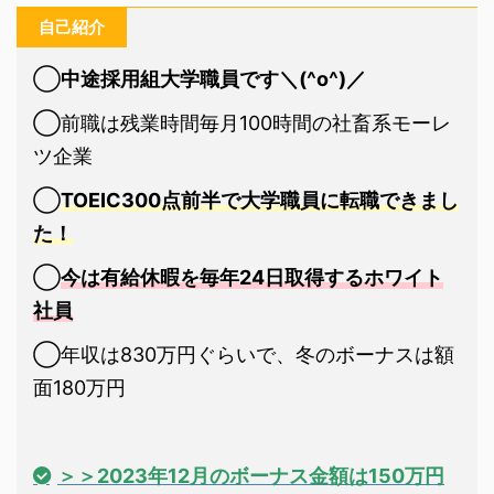
自己紹介
◯
中途採用組大学職員です＼(^o^)／
◯前職は残業時間毎月100時間の社畜系モーレ
ツ企業
◯
TOEIC300点前半で大学職員に転職できまし
た！
◯
今は有給休暇を毎年24日取得するホワイト
社員
◯年収は830万円ぐらいで、冬のボーナスは額
面180万円
＞＞2023年12月のボーナス金額は150万円