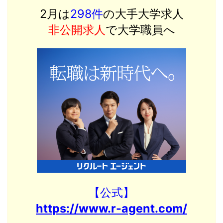
2月は
298件
の大手大学求人
非公開求人
で大学職員へ
【公式】
https://www.r-agent.com/