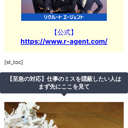
【公式】
https://www.r-agent.com/
[st_toc]
【至急の対応】仕事のミスを隠蔽したい人は
まず先にここを見て