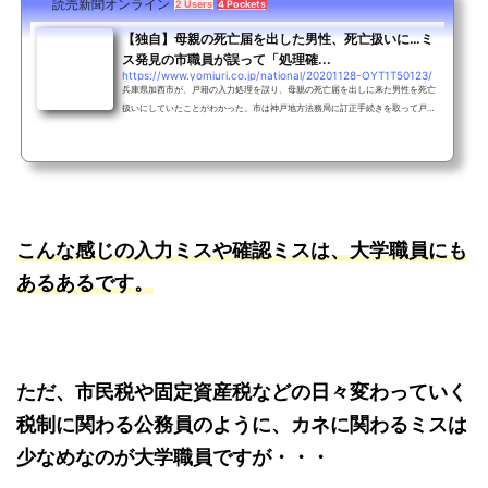
読売新聞オンライン
2 Users
4 Pockets
【独自】母親の死亡届を出した男性、死亡扱いに…ミ
ス発見の市職員が誤って「処理確...
https://www.yomiuri.co.jp/national/20201128-OYT1T50123/
兵庫県加西市が、戸籍の入力処理を誤り、母親の死亡届を出しに来た男性を死亡
扱いにしていたことがわかった。市は神戸地方法務局に訂正手続きを取って戸籍
を元に戻し、西村和平市長が男性に謝罪した。 市によると、男性は５日に母親の
こんな感じの入力ミスや確認ミスは、大学職員にも
あるあるです。
ただ、市民税や固定資産税などの日々変わっていく
税制に関わる公務員のように、カネに関わるミスは
少なめなのが大学職員ですが・・・