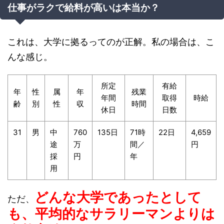
仕事がラクで給料が高いは本当か？
これは、大学に拠るってのが正解。私の場合は、こ
んな感じ。
所定
有給
年
性
属
年
残業
年間
取得
時給
齢
別
性
収
時間
休日
日数
31
男
中
760
135日
71時
22日
4,659
途
万
間／
円
採
円
年
用
どんな大学であったとして
ただ、
も、平均的なサラリーマンよりは