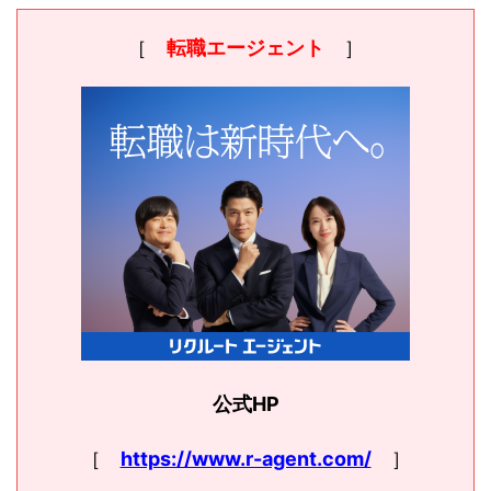
［
転職エージェント
］
公式HP
［
https://www.r-agent.com/
］