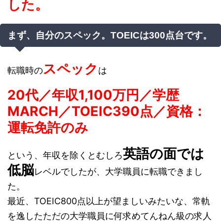
した。
まず、自分のスペック。TOEICは300点台です。
スペック
転職時の
は
20代／年収1,100万円／学歴
MARCH／TOEIC390点／資格：
運転免許のみ
英語の面では
という、年収を除くとむしろ
低脳
レベルでしたが、大学職員に転職できまし
た。
最近、TOEIC800点以上が望ましいみたいな、常軌
を逸したただの大学職員に何求めてんねん級の求人